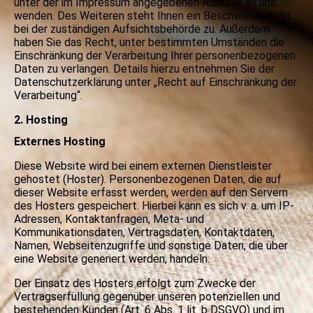
unter der im Impressum angegebenen Adresse an uns
wenden. Des Weiteren steht Ihnen ein Beschwerderecht
bei der zuständigen Aufsichtsbehörde zu. Außerdem
haben Sie das Recht, unter bestimmten Umständen die
Einschränkung der Verarbeitung Ihrer personenbezogenen
Daten zu verlangen. Details hierzu entnehmen Sie der
Datenschutzerklärung unter „Recht auf Einschränkung der
Verarbeitung“.
2. Hosting
Externes Hosting
Diese Website wird bei einem externen Dienstleister
gehostet (Hoster). Personenbezogenen Daten, die auf
dieser Website erfasst werden, werden auf den Servern
des Hosters gespeichert. Hierbei kann es sich v. a. um IP-
Adressen, Kontaktanfragen, Meta- und
Kommunikationsdaten, Vertragsdaten, Kontaktdaten,
Namen, Webseitenzugriffe und sonstige Daten, die über
eine Website generiert werden, handeln.
Der Einsatz des Hosters erfolgt zum Zwecke der
Vertragserfüllung gegenüber unseren potenziellen und
bestehenden Kunden (Art. 6 Abs. 1 lit. b DSGVO) und im