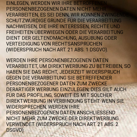
EINLEGEN, WERDEN WIR IHRE BETROFFENEN
PERSONENBEZOGENEN DATEN NICHT MEHR
VERARBEITEN, ES SEI DENN, WIR KÖNNEN ZWINGENDE
SCHUTZWÜRDIGE GRÜNDE FÜR DIE VERARBEITUNG
NACHWEISEN, DIE IHRE INTERESSEN, RECHTE UND
FREIHEITEN ÜBERWIEGEN ODER DIE VERARBEITUNG
DIENT DER GELTENDMACHUNG, AUSÜBUNG ODER
VERTEIDIGUNG VON RECHTSANSPRÜCHEN
(WIDERSPRUCH NACH ART. 21 ABS. 1 DSGVO).
WERDEN IHRE PERSONENBEZOGENEN DATEN
VERARBEITET, UM DIREKTWERBUNG ZU BETREIBEN, SO
HABEN SIE DAS RECHT, JEDERZEIT WIDERSPRUCH
GEGEN DIE VERARBEITUNG SIE BETREFFENDER
PERSONENBEZOGENER DATEN ZUM ZWECKE
DERARTIGER WERBUNG EINZULEGEN; DIES GILT AUCH
FÜR DAS PROFILING, SOWEIT ES MIT SOLCHER
DIREKTWERBUNG IN VERBINDUNG STEHT. WENN SIE
WIDERSPRECHEN, WERDEN IHRE
PERSONENBEZOGENEN DATEN ANSCHLIESSEND
NICHT MEHR ZUM ZWECKE DER DIREKTWERBUNG
VERWENDET (WIDERSPRUCH NACH ART. 21 ABS. 2
DSGVO).