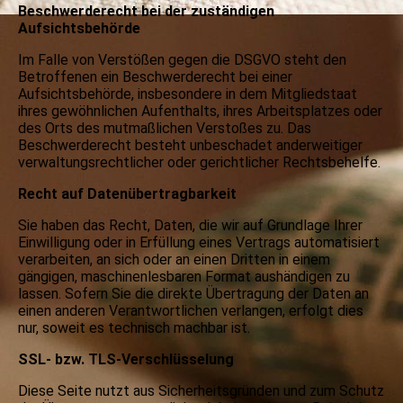
Beschwerderecht bei der zuständigen
Aufsichtsbehörde
Im Falle von Verstößen gegen die DSGVO steht den
Betroffenen ein Beschwerderecht bei einer
Aufsichtsbehörde, insbesondere in dem Mitgliedstaat
ihres gewöhnlichen Aufenthalts, ihres Arbeitsplatzes oder
des Orts des mutmaßlichen Verstoßes zu. Das
Beschwerderecht besteht unbeschadet anderweitiger
verwaltungsrechtlicher oder gerichtlicher Rechtsbehelfe.
Recht auf Datenübertragbarkeit
Sie haben das Recht, Daten, die wir auf Grundlage Ihrer
Einwilligung oder in Erfüllung eines Vertrags automatisiert
verarbeiten, an sich oder an einen Dritten in einem
gängigen, maschinenlesbaren Format aushändigen zu
lassen. Sofern Sie die direkte Übertragung der Daten an
einen anderen Verantwortlichen verlangen, erfolgt dies
nur, soweit es technisch machbar ist.
SSL- bzw. TLS-Verschlüsselung
Diese Seite nutzt aus Sicherheitsgründen und zum Schutz