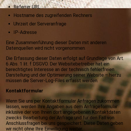
Referrer URL
Hostname des zugreifenden Rechners
Uhrzeit der Serveranfrage
IP-Adresse
Eine Zusammenführung dieser Daten mit anderen
Datenquellen wird nicht vorgenommen.
Die Erfassung dieser Daten erfolgt auf Grundlage von Art.
6 Abs. 1 lit. f DSGVO. Der Websitebetreiber hat ein
berechtigtes Interesse an der technisch fehlerfreien
Darstellung und der Optimierung seiner Website – hierzu
müssen die Server-Log-Files erfasst werden.
Kontaktformular
Wenn Sie uns per Kontaktformular Anfragen zukommen
lassen, werden Ihre Angaben aus dem Anfrageformular
inklusive der von Ihnen dort angegebenen Kontaktdaten
zwecks Bearbeitung der Anfrage und für den Fall von
Anschlussfragen bei uns gespeichert. Diese Daten geben
wir nicht ohne Ihre Einwilligung weiter.