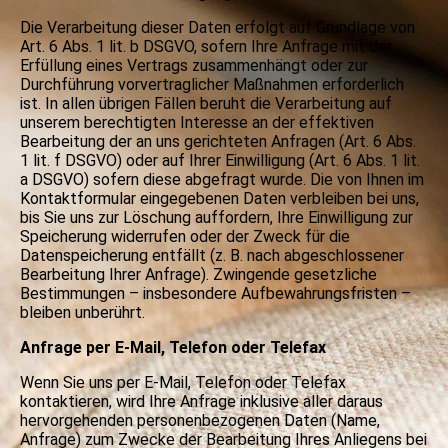
Die Verarbeitung dieser Daten erfolgt auf Grundlage von
Art. 6 Abs. 1 lit. b DSGVO, sofern Ihre Anfrage mit der
Erfüllung eines Vertrags zusammenhängt oder zur
Durchführung vorvertraglicher Maßnahmen erforderlich
ist. In allen übrigen Fällen beruht die Verarbeitung auf
unserem berechtigten Interesse an der effektiven
Bearbeitung der an uns gerichteten Anfragen (Art. 6 Abs.
1 lit. f DSGVO) oder auf Ihrer Einwilligung (Art. 6 Abs. 1 lit.
a DSGVO) sofern diese abgefragt wurde. Die von Ihnen im
Kontaktformular eingegebenen Daten verbleiben bei uns,
bis Sie uns zur Löschung auffordern, Ihre Einwilligung zur
Speicherung widerrufen oder der Zweck für die
Datenspeicherung entfällt (z. B. nach abgeschlossener
Bearbeitung Ihrer Anfrage). Zwingende gesetzliche
Bestimmungen – insbesondere Aufbewahrungsfristen –
bleiben unberührt.
Anfrage per E-Mail, Telefon oder Telefax
Wenn Sie uns per E-Mail, Telefon oder Telefax
kontaktieren, wird Ihre Anfrage inklusive aller daraus
hervorgehenden personenbezogenen Daten (Name,
Anfrage) zum Zwecke der Bearbeitung Ihres Anliegens bei