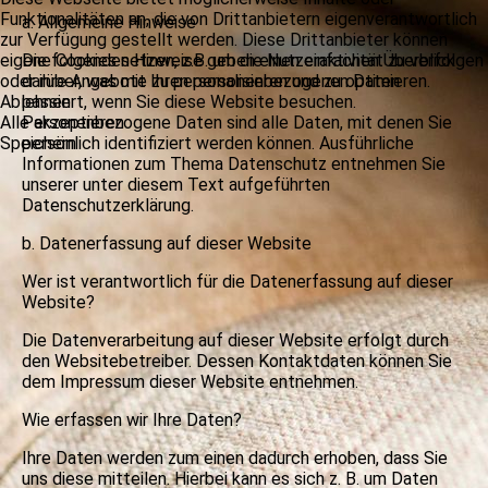
Funktionalitäten an, die von Drittanbietern eigenverantwortlich
a. Allgemeine Hinweise
zur Verfügung gestellt werden. Diese Drittanbieter können
eigene Cookies setzen, z.B. um die Nutzeraktivität zu verfolgen
Die folgenden Hinweise geben einen einfachen Überblick
oder ihre Angebote zu personalisieren und zu optimieren.
darüber, was mit Ihren personenbezogenen Daten
Ablehnen
passiert, wenn Sie diese Website besuchen.
Alle akzeptieren
Personenbezogene Daten sind alle Daten, mit denen Sie
Speichern
persönlich identifiziert werden können. Ausführliche
Informationen zum Thema Datenschutz entnehmen Sie
unserer unter diesem Text aufgeführten
Datenschutzerklärung.
b. Datenerfassung auf dieser Website
Wer ist verantwortlich für die Datenerfassung auf dieser
Website?
Die Datenverarbeitung auf dieser Website erfolgt durch
den Websitebetreiber. Dessen Kontaktdaten können Sie
dem Impressum dieser Website entnehmen.
Wie erfassen wir Ihre Daten?
Ihre Daten werden zum einen dadurch erhoben, dass Sie
uns diese mitteilen. Hierbei kann es sich z. B. um Daten