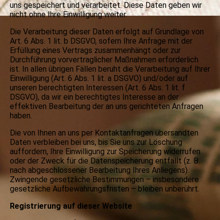
uns gespeichert und verarbeitet. Diese Daten geben wir
nicht ohne Ihre Einwilligung weiter.
Die Verarbeitung dieser Daten erfolgt auf Grundlage von
Art. 6 Abs. 1 lit. b DSGVO, sofern Ihre Anfrage mit der
Erfüllung eines Vertrags zusammenhängt oder zur
Durchführung vorvertraglicher Maßnahmen erforderlich
ist. In allen übrigen Fällen beruht die Verarbeitung auf Ihrer
Einwilligung (Art. 6 Abs. 1 lit. a DSGVO) und/oder auf
unseren berechtigten Interessen (Art. 6 Abs. 1 lit. f
DSGVO), da wir ein berechtigtes Interesse an der
effektiven Bearbeitung der an uns gerichteten Anfragen
haben.
Die von Ihnen an uns per Kontaktanfragen übersandten
Daten verbleiben bei uns, bis Sie uns zur Löschung
auffordern, Ihre Einwilligung zur Speicherung widerrufen
oder der Zweck für die Datenspeicherung entfällt (z. B.
nach abgeschlossener Bearbeitung Ihres Anliegens).
Zwingende gesetzliche Bestimmungen – insbesondere
gesetzliche Aufbewahrungsfristen – bleiben unberührt.
Registrierung auf dieser Website