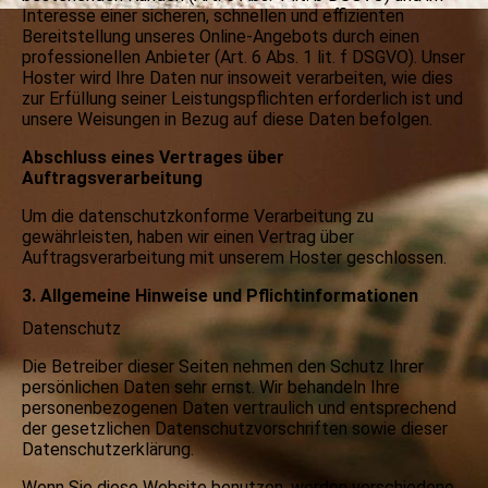
Interesse einer sicheren, schnellen und effizienten
Bereitstellung unseres Online-Angebots durch einen
professionellen Anbieter (Art. 6 Abs. 1 lit. f DSGVO). Unser
Hoster wird Ihre Daten nur insoweit verarbeiten, wie dies
zur Erfüllung seiner Leistungspflichten erforderlich ist und
unsere Weisungen in Bezug auf diese Daten befolgen.
Abschluss eines Vertrages über
Auftragsverarbeitung
Um die datenschutzkonforme Verarbeitung zu
gewährleisten, haben wir einen Vertrag über
Auftragsverarbeitung mit unserem Hoster geschlossen.
3. Allgemeine Hinweise und Pflichtinformationen
Datenschutz
Die Betreiber dieser Seiten nehmen den Schutz Ihrer
persönlichen Daten sehr ernst. Wir behandeln Ihre
personenbezogenen Daten vertraulich und entsprechend
der gesetzlichen Datenschutzvorschriften sowie dieser
Datenschutzerklärung.
Wenn Sie diese Website benutzen, werden verschiedene