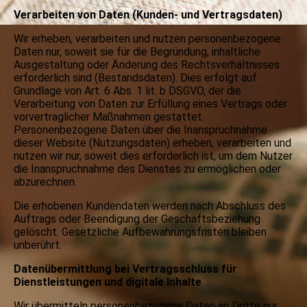
Verarbeiten von Daten (Kunden- und Vertragsdaten)
Wir erheben, verarbeiten und nutzen personenbezogene
Daten nur, soweit sie für die Begründung, inhaltliche
Ausgestaltung oder Änderung des Rechtsverhältnisses
erforderlich sind (Bestandsdaten). Dies erfolgt auf
Grundlage von Art. 6 Abs. 1 lit. b DSGVO, der die
Verarbeitung von Daten zur Erfüllung eines Vertrags oder
vorvertraglicher Maßnahmen gestattet.
Personenbezogene Daten über die Inanspruchnahme
dieser Website (Nutzungsdaten) erheben, verarbeiten und
nutzen wir nur, soweit dies erforderlich ist, um dem Nutzer
die Inanspruchnahme des Dienstes zu ermöglichen oder
abzurechnen.
Die erhobenen Kundendaten werden nach Abschluss des
Auftrags oder Beendigung der Geschäftsbeziehung
gelöscht. Gesetzliche Aufbewahrungsfristen bleiben
unberührt.
Datenübermittlung bei Vertragsschluss für
Dienstleistungen und digitale Inhalte
Wir übermitteln personenbezogene Daten an Dritte nur