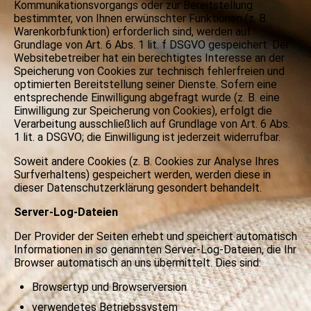
Kommunikationsvorgangs oder zur Bereitstellung
bestimmter, von Ihnen erwünschter Funktionen (z. B.
Warenkorbfunktion) erforderlich sind, werden auf
Grundlage von Art. 6 Abs. 1 lit. f DSGVO gespeichert. Der
Websitebetreiber hat ein berechtigtes Interesse an der
Speicherung von Cookies zur technisch fehlerfreien und
optimierten Bereitstellung seiner Dienste. Sofern eine
entsprechende Einwilligung abgefragt wurde (z. B. eine
Einwilligung zur Speicherung von Cookies), erfolgt die
Verarbeitung ausschließlich auf Grundlage von Art. 6 Abs.
1 lit. a DSGVO; die Einwilligung ist jederzeit widerrufbar.
Soweit andere Cookies (z. B. Cookies zur Analyse Ihres
Surfverhaltens) gespeichert werden, werden diese in
dieser Datenschutzerklärung gesondert behandelt.
Server-Log-Dateien
Der Provider der Seiten erhebt und speichert automatisch
Informationen in so genannten Server-Log-Dateien, die Ihr
Browser automatisch an uns übermittelt. Dies sind:
Browsertyp und Browserversion
verwendetes Betriebssystem