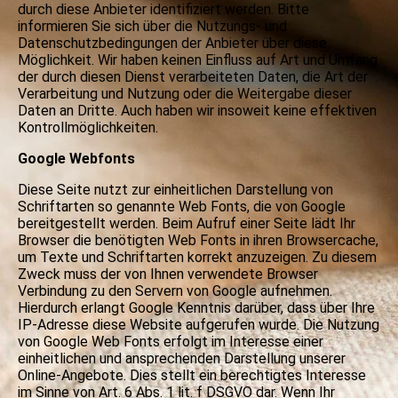
durch diese Anbieter identifiziert werden. Bitte
informieren Sie sich über die Nutzungs- und
Datenschutzbedingungen der Anbieter über diese
Möglichkeit. Wir haben keinen Einfluss auf Art und Umfang
der durch diesen Dienst verarbeiteten Daten, die Art der
Verarbeitung und Nutzung oder die Weitergabe dieser
Daten an Dritte. Auch haben wir insoweit keine effektiven
Kontrollmöglichkeiten.
Google Webfonts
Diese Seite nutzt zur einheitlichen Darstellung von
Schriftarten so genannte Web Fonts, die von Google
bereitgestellt werden. Beim Aufruf einer Seite lädt Ihr
Browser die benötigten Web Fonts in ihren Browsercache,
um Texte und Schriftarten korrekt anzuzeigen. Zu diesem
Zweck muss der von Ihnen verwendete Browser
Verbindung zu den Servern von Google aufnehmen.
Hierdurch erlangt Google Kenntnis darüber, dass über Ihre
IP-Adresse diese Website aufgerufen wurde. Die Nutzung
von Google Web Fonts erfolgt im Interesse einer
einheitlichen und ansprechenden Darstellung unserer
Online-Angebote. Dies stellt ein berechtigtes Interesse
im Sinne von Art. 6 Abs. 1 lit. f DSGVO dar. Wenn Ihr