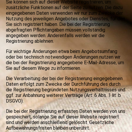
Sie können sich auf dieser Website registrieren, um
zusätzliche Funktionen auf der Seite zu nutzen. Die dazu
eingegebenen Daten verwenden wir nur zum Zwecke der
Nutzung des jeweiligen Angebotes oder Dienstes, für den
Sie sich registriert haben. Die bei der Registrierung
abgefragten Pflichtangaben müssen vollständig
angegeben werden. Anderenfalls werden wir die
Registrierung ablehnen.
Für wichtige Änderungen etwa beim Angebotsumfang
oder bei technisch notwendigen Änderungen nutzen wir
die bei der Registrierung angegebene E-Mail-Adresse, um
Sie auf diesem Wege zu informieren.
Die Verarbeitung der bei der Registrierung eingegebenen
Daten erfolgt zum Zwecke der Durchführung des durch
die Registrierung begründeten Nutzungsverhältnisses und
ggf. zur Anbahnung weiterer Verträge (Art. 6 Abs. 1 lit. b
DSGVO).
Die bei der Registrierung erfassten Daten werden von uns
gespeichert, solange Sie auf dieser Website registriert
sind und werden anschließend gelöscht. Gesetzliche
Aufbewahrungsfristen bleiben unberührt.