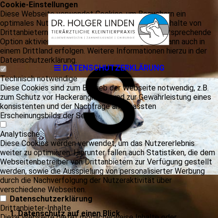
Cookie-Einstellungen
Diese Webseite verwendet Cookies, um Besuchern ein
optimales Nutzererlebnis zu bieten. Bestimmte Inhalte von
s
Drittanbietern werden nur angezeigt, wenn die entsprechende
Option aktiviert ist. Die Datenverarbeitung kann dann auch in
einem Drittland erfolgen. Weitere Informationen hierzu in der
Datenschutzerklärung.
DATENSCHUTZ­ERKLÄRUNG
Technisch notwendige
Diese Cookies sind zum Betrieb der Webseite notwendig, z.B.
zum Schutz vor Hackerangriffen und zur Gewährleistung eines
konsistenten und der Nachfrage angepassten
Erscheinungsbilds der Seite.
Analytische
Diese Cookies werden verwendet, um das Nutzererlebnis
weiter zu optimieren. Hierunter fallen auch Statistiken, die dem
Webseitenbetreiber von Drittanbietern zur Verfügung gestellt
werden, sowie die Ausspielung von personalisierter Werbung
durch die Nachverfolgung der Nutzeraktivität über
verschiedene Webseiten.
Datenschutzerklärung
Drittanbieter-Inhalte
1. Datenschutz auf einen Blick
Diese Webseite bietet möglicherweise Inhalte oder