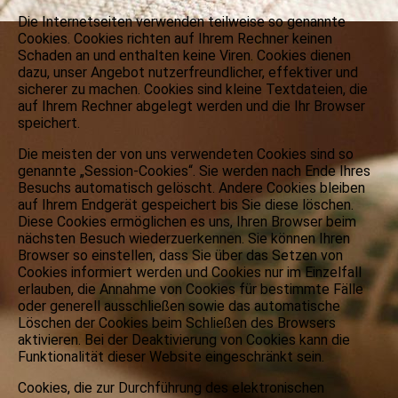
Die Internetseiten verwenden teilweise so genannte
Cookies. Cookies richten auf Ihrem Rechner keinen
Schaden an und enthalten keine Viren. Cookies dienen
dazu, unser Angebot nutzerfreundlicher, effektiver und
sicherer zu machen. Cookies sind kleine Textdateien, die
auf Ihrem Rechner abgelegt werden und die Ihr Browser
speichert.
Die meisten der von uns verwendeten Cookies sind so
genannte „Session-Cookies“. Sie werden nach Ende Ihres
Besuchs automatisch gelöscht. Andere Cookies bleiben
auf Ihrem Endgerät gespeichert bis Sie diese löschen.
Diese Cookies ermöglichen es uns, Ihren Browser beim
nächsten Besuch wiederzuerkennen. Sie können Ihren
Browser so einstellen, dass Sie über das Setzen von
Cookies informiert werden und Cookies nur im Einzelfall
erlauben, die Annahme von Cookies für bestimmte Fälle
oder generell ausschließen sowie das automatische
Löschen der Cookies beim Schließen des Browsers
aktivieren. Bei der Deaktivierung von Cookies kann die
Funktionalität dieser Website eingeschränkt sein.
Cookies, die zur Durchführung des elektronischen