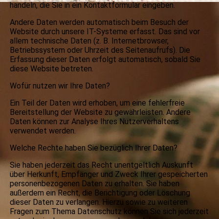
handeln, die Sie in ein Kontaktformular eingeben.
Andere Daten werden automatisch beim Besuch der
Website durch unsere IT-Systeme erfasst. Das sind vor
allem technische Daten (z. B. Internetbrowser,
Betriebssystem oder Uhrzeit des Seitenaufrufs). Die
Erfassung dieser Daten erfolgt automatisch, sobald Sie
diese Website betreten.
Wofür nutzen wir Ihre Daten?
Ein Teil der Daten wird erhoben, um eine fehlerfreie
Bereitstellung der Website zu gewährleisten. Andere
Daten können zur Analyse Ihres Nutzerverhaltens
verwendet werden.
Welche Rechte haben Sie bezüglich Ihrer Daten?
Sie haben jederzeit das Recht unentgeltlich Auskunft
über Herkunft, Empfänger und Zweck Ihrer gespeicherten
personenbezogenen Daten zu erhalten. Sie haben
außerdem ein Recht, die Berichtigung oder Löschung
dieser Daten zu verlangen. Hierzu sowie zu weiteren
Fragen zum Thema Datenschutz können Sie sich jederzeit