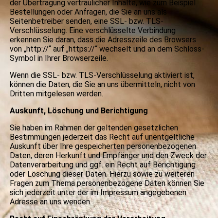
der Übertragung vertraulicher Inhalte, wie zum Beispiel
Bestellungen oder Anfragen, die Sie an uns als
Seitenbetreiber senden, eine SSL- bzw. TLS-
Verschlüsselung. Eine verschlüsselte Verbindung
erkennen Sie daran, dass die Adresszeile des Browsers
von „http://“ auf „https://“ wechselt und an dem Schloss-
Symbol in Ihrer Browserzeile.
Wenn die SSL- bzw. TLS-Verschlüsselung aktiviert ist,
können die Daten, die Sie an uns übermitteln, nicht von
Dritten mitgelesen werden.
Auskunft, Löschung und Berichtigung
Sie haben im Rahmen der geltenden gesetzlichen
Bestimmungen jederzeit das Recht auf unentgeltliche
Auskunft über Ihre gespeicherten personenbezogenen
Daten, deren Herkunft und Empfänger und den Zweck der
Datenverarbeitung und ggf. ein Recht auf Berichtigung
oder Löschung dieser Daten. Hierzu sowie zu weiteren
Fragen zum Thema personenbezogene Daten können Sie
sich jederzeit unter der im Impressum angegebenen
Adresse an uns wenden.