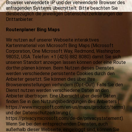
Browser verwendete IP und der verwendete Browser des
anfragenden Systems übermittelt. Bitte beachten Sie
diesbezüglich die jeweiligen Datenschutzerklärungen der
Drittanbieter.
Routenplaner Bing Maps
Wir nutzen auf unserer Webseite interaktives
Kartenmaterial von Microsoft Bing Maps (Microsoft
Corporation, One Microsoft Way, Redmond, Washington
98052, USA. Telefon: +1 (425) 882 8080) damit Sie sich
unseren Standort anzeigen lassen können oder eine Route
dorthin planen können. Beim Nutzen dieses Dienstes
werden verschiedene persistente Cookies durch den
Anbieter gesetzt. Sie können dies über Ihre
Browsereinstellungen verhindern (Opt-Out). Falls Sie den
Dienst nutzen werden verschiedene Daten an den
Anbieter übertragen. Eine Übersicht über diese Daten
finden Sie in den Nutzungsbedingungen des Anbieters (
https://www.microsoft.com/en-us/maps/product/terms)
und der Datenschutzerklärung (
https://privacy.microsoft.com/de-de/privacystatement).
Wenn Sie bei den entsprechenden Diensten, auch
außerhalb dieser Webseite, eingeloggt sind, können Sie