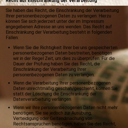
Recht auf Einschränkung der Verarbeitung
Sie haben das Recht, die Einschränkung der Verarbeitung
Ihrer personenbezogenen Daten zu verlangen. Hierzu
können Sie sich jederzeit unter der im Impressum
angegebenen Adresse an uns wenden. Das Recht auf
Einschränkung der Verarbeitung besteht in folgenden
Fällen:
Wenn Sie die Richtigkeit Ihrer bei uns gespeicherten
personenbezogenen Daten bestreiten, benötigen
wir in der Regel Zeit, um dies zu überprüfen. Für die
Dauer der Prüfung haben Sie das Recht, die
Einschränkung der Verarbeitung Ihrer
personenbezogenen Daten zu verlangen.
Wenn die Verarbeitung Ihrer personenbezogenen
Daten unrechtmäßig geschah/geschieht, können Sie
statt der Löschung die Einschränkung der
Datenverarbeitung verlangen.
Wenn wir Ihre personenbezogenen Daten nicht mehr
benötigen, Sie sie jedoch zur Ausübung,
Verteidigung oder Geltendmachung von
Rechtsansprüchen benötigen, haben Sie das Recht,