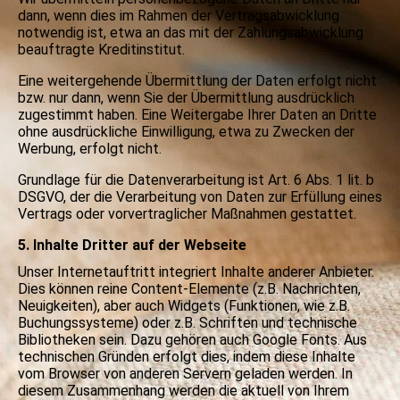
dann, wenn dies im Rahmen der Vertragsabwicklung
notwendig ist, etwa an das mit der Zahlungsabwicklung
beauftragte Kreditinstitut.
Eine weitergehende Übermittlung der Daten erfolgt nicht
bzw. nur dann, wenn Sie der Übermittlung ausdrücklich
zugestimmt haben. Eine Weitergabe Ihrer Daten an Dritte
ohne ausdrückliche Einwilligung, etwa zu Zwecken der
Werbung, erfolgt nicht.
Grundlage für die Datenverarbeitung ist Art. 6 Abs. 1 lit. b
DSGVO, der die Verarbeitung von Daten zur Erfüllung eines
Vertrags oder vorvertraglicher Maßnahmen gestattet.
5. Inhalte Dritter auf der Webseite
Unser Internetauftritt integriert Inhalte anderer Anbieter.
Dies können reine Content-Elemente (z.B. Nachrichten,
Neuigkeiten), aber auch Widgets (Funktionen, wie z.B.
Buchungssysteme) oder z.B. Schriften und technische
Bibliotheken sein. Dazu gehören auch Google Fonts. Aus
technischen Gründen erfolgt dies, indem diese Inhalte
vom Browser von anderen Servern geladen werden. In
diesem Zusammenhang werden die aktuell von Ihrem