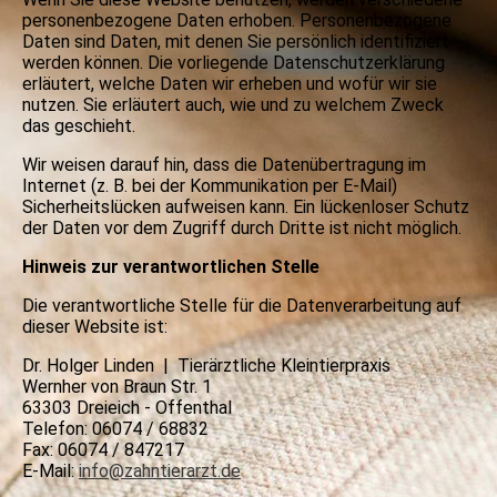
personenbezogene Daten erhoben. Personenbezogene
Daten sind Daten, mit denen Sie persönlich identifiziert
werden können. Die vorliegende Datenschutzerklärung
erläutert, welche Daten wir erheben und wofür wir sie
nutzen. Sie erläutert auch, wie und zu welchem Zweck
das geschieht.
Wir weisen darauf hin, dass die Datenübertragung im
Internet (z. B. bei der Kommunikation per E-Mail)
Sicherheitslücken aufweisen kann. Ein lückenloser Schutz
der Daten vor dem Zugriff durch Dritte ist nicht möglich.
Hinweis zur verantwortlichen Stelle
Die verantwortliche Stelle für die Datenverarbeitung auf
dieser Website ist:
Dr. Holger Linden | Tierärztliche Kleintierpraxis
Wernher von Braun Str. 1
63303 Dreieich - Offenthal
Telefon: 06074 / 68832
Fax: 06074 / 847217
E-Mail:
info@zahntierarzt.de