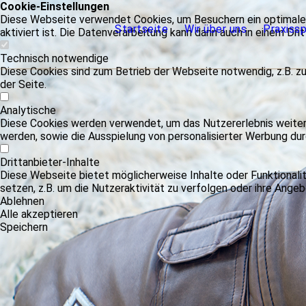
Cookie-Einstellungen
Diese Webseite verwendet Cookies, um Besuchern ein optimales
Startseite
Wir über uns
Praxiss
aktiviert ist. Die Datenverarbeitung kann dann auch in einem Dri
Technisch notwendige
Diese Cookies sind zum Betrieb der Webseite notwendig, z.B. z
der Seite.
Analytische
Diese Cookies werden verwendet, um das Nutzererlebnis weiter z
werden, sowie die Ausspielung von personalisierter Werbung du
Drittanbieter-Inhalte
Diese Webseite bietet möglicherweise Inhalte oder Funktionalit
setzen, z.B. um die Nutzeraktivität zu verfolgen oder ihre Angeb
Ablehnen
Alle akzeptieren
Speichern