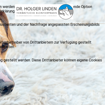
rn werden nur angezeigt, wenn die entsprechende Option
erklärung.
nsistenten und der Nachfrage angepassten Erscheinungsbilds
itenbetreiber von Drittanbietern zur Verfügung gestellt
ebseiten.
ng gestellt werden. Diese Drittanbieter können eigene Cookies