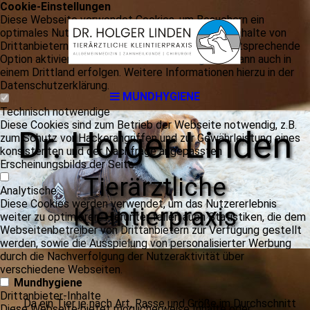
Cookie-Einstellungen
Diese Webseite verwendet Cookies, um Besuchern ein
optimales Nutzererlebnis zu bieten. Bestimmte Inhalte von
Drittanbietern werden nur angezeigt, wenn die entsprechende
Option aktiviert ist. Die Datenverarbeitung kann dann auch in
einem Drittland erfolgen. Weitere Informationen hierzu in der
Datenschutzerklärung.
MUNDHYGIENE
Technisch notwendige
Diese Cookies sind zum Betrieb der Webseite notwendig, z.B.
Dr. Holger Linden
zum Schutz vor Hackerangriffen und zur Gewährleistung eines
konsistenten und der Nachfrage angepassten
Erscheinungsbilds der Seite.
Tierärztliche
Analytische
Diese Cookies werden verwendet, um das Nutzererlebnis
Kleintierpraxis
weiter zu optimieren. Hierunter fallen auch Statistiken, die dem
Webseitenbetreiber von Drittanbietern zur Verfügung gestellt
werden, sowie die Ausspielung von personalisierter Werbung
durch die Nachverfolgung der Nutzeraktivität über
verschiedene Webseiten.
Mundhygiene
Drittanbieter-Inhalte
… Da ein Tier je nach Art, Rasse und Größe im Durchschnitt
Diese Webseite bietet möglicherweise Inhalte oder