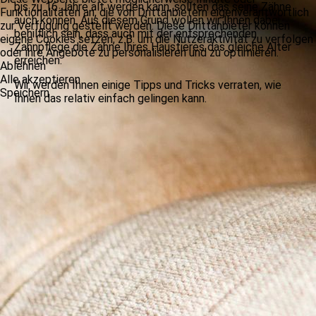
bis zu 16 Jahre alt werden kann, sollten das seine Zähne
Funktionalitäten an, die von Drittanbietern eigenverantwortlich
auch können. Aus diesem Grund wollen wir Ihnen dabei
zur Verfügung gestellt werden. Diese Drittanbieter können
behilflich sein, dass auch mit der entsprechenden
eigene Cookies setzen, z.B. um die Nutzeraktivität zu verfolgen
Zahnpflege die Zähne Ihres Haustieres das gleiche Alter
oder ihre Angebote zu personalisieren und zu optimieren.
erreichen.
Ablehnen
Alle akzeptieren
Wir werden Ihnen einige Tipps und Tricks verraten, wie
Speichern
Ihnen das relativ einfach gelingen kann.