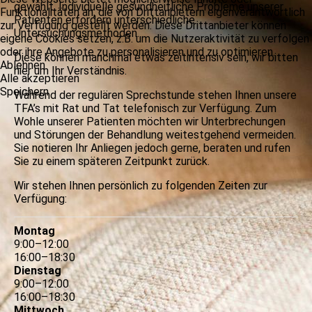
gewählt. Individuelle gesundheitliche Probleme unserer
Funktionalitäten an, die von Drittanbietern eigenverantwortlich
Patienten erfordern unterschiedliche
zur Verfügung gestellt werden. Diese Drittanbieter können
Untersuchungsmethoden.
eigene Cookies setzen, z.B. um die Nutzeraktivität zu verfolgen
oder ihre Angebote zu personalisieren und zu optimieren.
Diese können manchmal etwas zeitintensiv sein, wir bitten
Ablehnen
hier um Ihr Verständnis.
Alle akzeptieren
Speichern
Während der regulären Sprechstunde stehen Ihnen unsere
TFA’s mit Rat und Tat telefonisch zur Verfügung. Zum
Wohle unserer Patienten möchten wir Unterbrechungen
und Störungen der Behandlung weitestgehend vermeiden.
Sie notieren Ihr Anliegen jedoch gerne, beraten und rufen
Sie zu einem späteren Zeitpunkt zurück.
Wir stehen Ihnen persönlich zu folgenden Zeiten zur
Verfügung:
Montag
9
:
00
–
12
:
00
16
:
00
–
18
:
30
Dienstag
9
:
00
–
12
:
00
16
:
00
–
18
:
30
Mittwoch