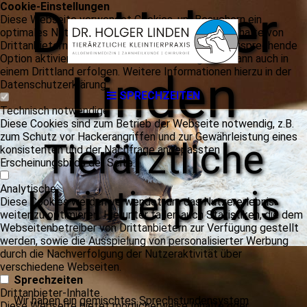
Cookie-Einstellungen
Dr. Holger
Diese Webseite verwendet Cookies, um Besuchern ein
optimales Nutzererlebnis zu bieten. Bestimmte Inhalte von
Drittanbietern werden nur angezeigt, wenn die entsprechende
Option aktiviert ist. Die Datenverarbeitung kann dann auch in
einem Drittland erfolgen. Weitere Informationen hierzu in der
Linden
Datenschutzerklärung.
SPRECHZEITEN
Technisch notwendige
Diese Cookies sind zum Betrieb der Webseite notwendig, z.B.
zum Schutz vor Hackerangriffen und zur Gewährleistung eines
Tierärztliche
konsistenten und der Nachfrage angepassten
Erscheinungsbilds der Seite.
Analytische
Kleintierpraxis
Diese Cookies werden verwendet, um das Nutzererlebnis
weiter zu optimieren. Hierunter fallen auch Statistiken, die dem
Webseitenbetreiber von Drittanbietern zur Verfügung gestellt
werden, sowie die Ausspielung von personalisierter Werbung
durch die Nachverfolgung der Nutzeraktivität über
verschiedene Webseiten.
Sprechzeiten
Drittanbieter-Inhalte
Wir haben ein gemischtes Sprechstundensystem
Diese Webseite bietet möglicherweise Inhalte oder